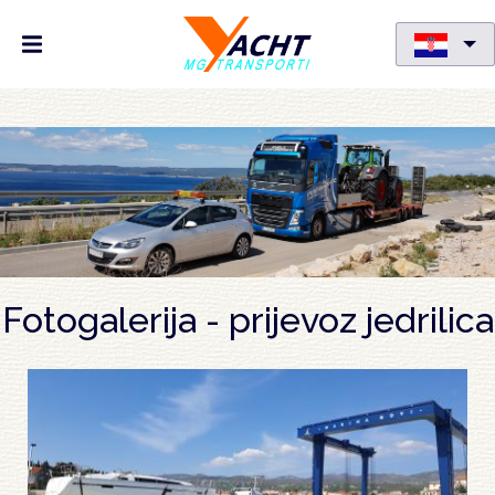
Skoči
na
glavni
sadržaj
Fotogalerija - prijevoz jedrilica