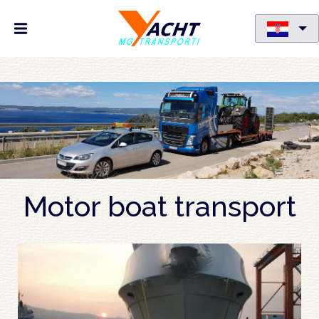
Skoči
na
glavni
sadržaj
Motor boat transport