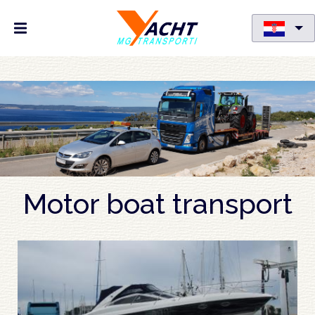
Skoči
na
glavni
sadržaj
Motor boat transport